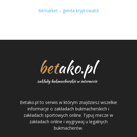
Bitmarket – giełda kryptowalut
Betako.pl to serwis w którym znajdziesz wszelkie
informacje o zakładach bukmacherskich i
zakładach sportowych online. Typuj mecze w
zakładach online i wygrywaj u legalnych
bukmacherów.