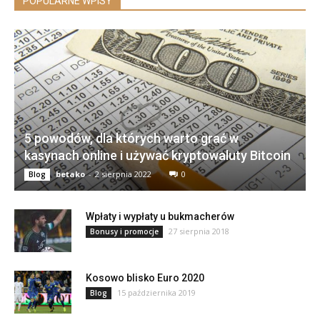
POPULARNE WPISY
5 powodów, dla których warto grać w
kasynach online i używać kryptowaluty Bitcoin
betako
-
2 sierpnia 2022
0
Blog
Wpłaty i wypłaty u bukmacherów
27 sierpnia 2018
Bonusy i promocje
Kosowo blisko Euro 2020
15 października 2019
Blog