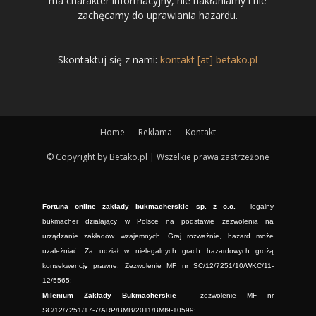
ma charakter informacyjny, nie nakłaniamy i nie
zachęcamy do uprawiania hazardu.
Skontaktuj się z nami:
kontakt [at] betako.pl
Home
Reklama
Kontakt
© Copyright by Betako.pl | Wszelkie prawa zastrzeżone
Fortuna online zakłady bukmacherskie sp. z o.o.
- legalny
bukmacher działający w Polsce na podstawie zezwolenia na
urządzanie zakładów wzajemnych. Graj rozważnie, hazard może
uzależniać. Za udział w nielegalnych grach hazardowych grożą
konsekwencję prawne. Zezwolenie MF nr SC/12/7251/10/WKC/11-
12/5565;
Milenium Zakłady Bukmacherskie
- zezwolenie MF nr
SC/12/7251/17-7/ARP/BMB/2011/BMI9-10599;