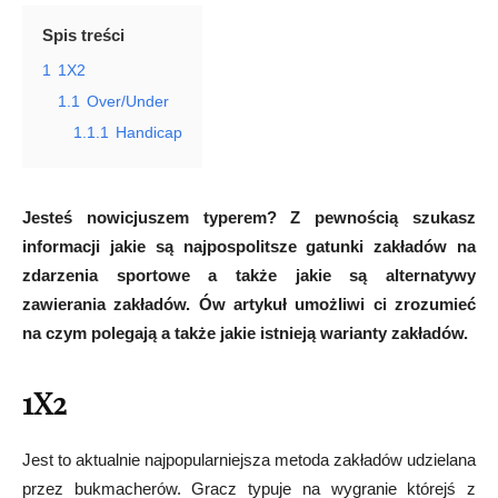
Spis treści
1
1X2
1.1
Over/Under
1.1.1
Handicap
Jesteś nowicjuszem typerem? Z pewnością szukasz
informacji jakie są najpospolitsze gatunki zakładów na
zdarzenia sportowe a także jakie są alternatywy
zawierania zakładów. Ów artykuł umożliwi ci zrozumieć
na czym polegają a także jakie istnieją warianty zakładów.
1X2
Jest to aktualnie najpopularniejsza metoda zakładów udzielana
przez bukmacherów. Gracz typuje na wygranie którejś z