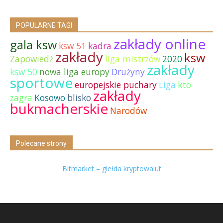
POPULARNE TAGI
zakłady online
gala ksw
ksw 51
kadra
zakłady
ksw
Zapowiedź
liga mistrzów
2020
zakłady
ksw 50
nowa liga europy
Drużyny
sportowe
europejskie puchary
Liga
kto
zakłady
zagra
Kosowo
blisko
bukmacherskie
Narodów
Polecane strony
Bitmarket – giełda kryptowalut