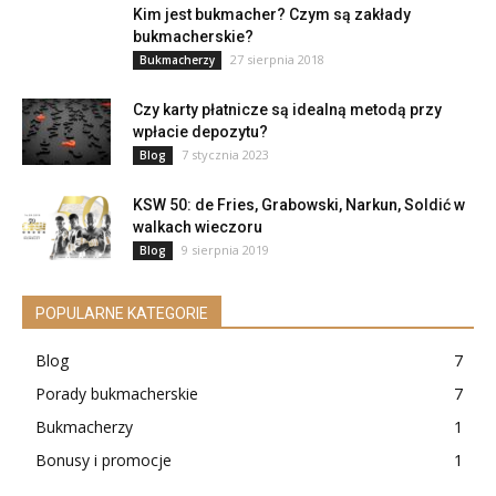
Kim jest bukmacher? Czym są zakłady
bukmacherskie?
27 sierpnia 2018
Bukmacherzy
Czy karty płatnicze są idealną metodą przy
wpłacie depozytu?
7 stycznia 2023
Blog
KSW 50: de Fries, Grabowski, Narkun, Soldić w
walkach wieczoru
9 sierpnia 2019
Blog
POPULARNE KATEGORIE
Blog
7
Porady bukmacherskie
7
Bukmacherzy
1
Bonusy i promocje
1