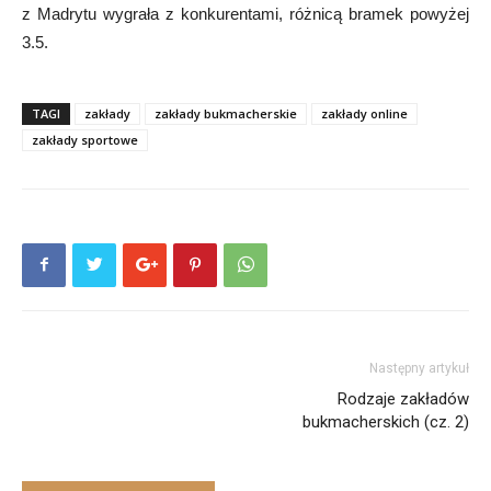
z Madrytu wygrała z konkurentami, różnicą bramek powyżej
3.5.
TAGI
zakłady
zakłady bukmacherskie
zakłady online
zakłady sportowe
Następny artykuł
Rodzaje zakładów
bukmacherskich (cz. 2)