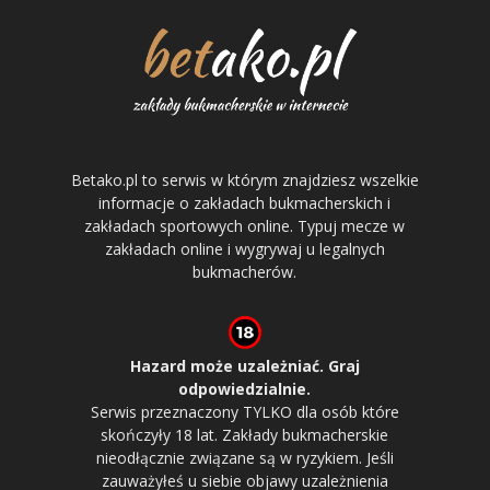
Betako.pl to serwis w którym znajdziesz wszelkie
informacje o zakładach bukmacherskich i
zakładach sportowych online. Typuj mecze w
zakładach online i wygrywaj u legalnych
bukmacherów.
Hazard może uzależniać. Graj
odpowiedzialnie.
Serwis przeznaczony TYLKO dla osób które
skończyły 18 lat. Zakłady bukmacherskie
nieodłącznie związane są w ryzykiem. Jeśli
zauważyłeś u siebie objawy uzależnienia